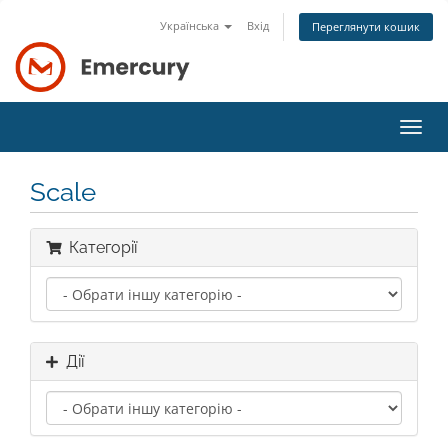
Українська
Вхід
Переглянути кошик
Пере
наві
Scale
Категорії
Дії