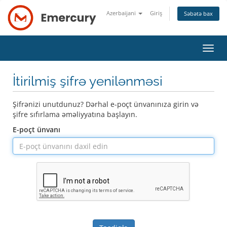
Azerbaijani
Giriş
Səbətə bax
Naviq
keçid
İtirilmiş şifrə yenilənməsi
Şifrənizi unutdunuz? Dərhal e-poçt ünvanınıza girin və
şifre sıfırlama əməliyyatına başlayın.
E-poçt ünvanı