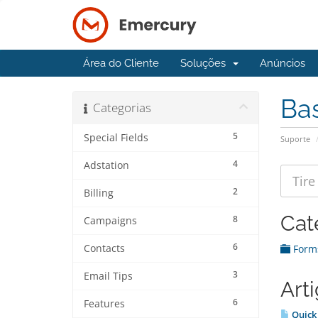
Área do Cliente
Soluções
Anúncios
Ba
Categorias
5
Special Fields
Suporte
4
Adstation
2
Billing
Cat
8
Campaigns
6
Contacts
Form
3
Email Tips
Art
6
Features
Quick 