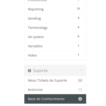
Preferences
15
Reporting
4
Sending
4
Terminology
6
V4 system
1
Variables
1
Video
Suporte
Meus Tickets de Suporte
Anúncios
Base de Conhecimento