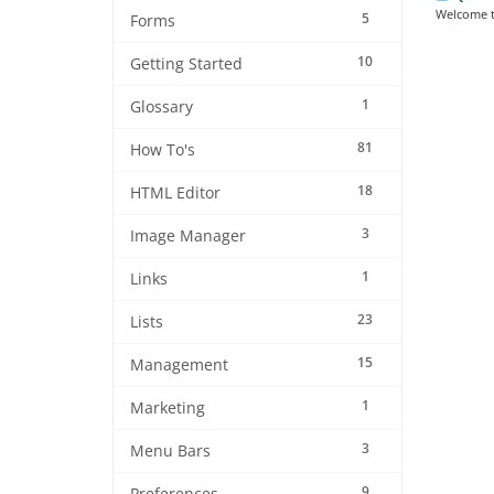
Welcome t
5
Forms
10
Getting Started
1
Glossary
81
How To's
18
HTML Editor
3
Image Manager
1
Links
23
Lists
15
Management
1
Marketing
3
Menu Bars
9