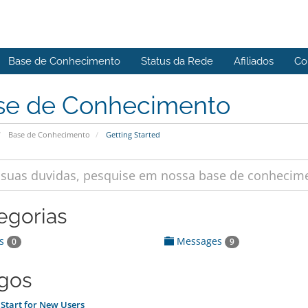
Base de Conhecimento
Status da Rede
Afiliados
Co
se de Conhecimento
Base de Conhecimento
Getting Started
egorias
s
Messages
0
9
igos
Start for New Users