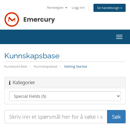
Norwegian
Logg inn
Se handlevogn »
Bytt
navig
Kunnskapsbase
Kundeområdet
Kunnskapsbase
Getting Started
Kategorier