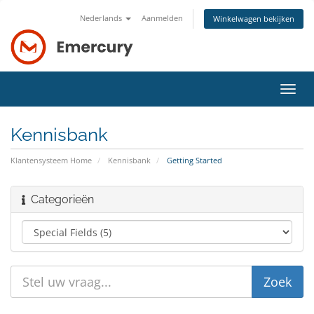
Nederlands
Aanmelden
Winkelwagen bekijken
Navig
in-/u
Kennisbank
Klantensysteem Home
Kennisbank
Getting Started
Categorieën