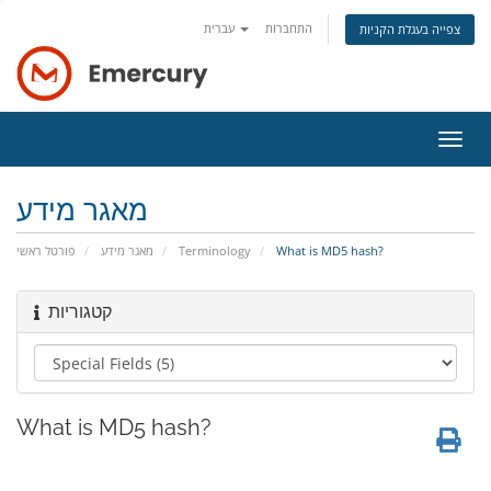
התחברות
עברית
צפייה בעגלת הקניות
פעלת
ניווט
מאגר מידע
פורטל ראשי
מאגר מידע
Terminology
What is MD5 hash?
קטגוריות
What is MD5 hash?