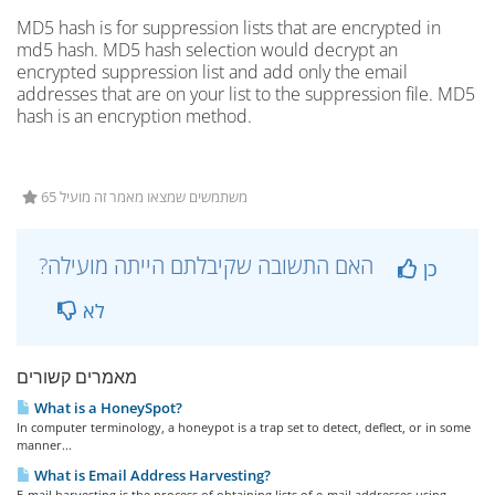
MD5 hash is for suppression lists that are encrypted in
md5 hash. MD5 hash selection would decrypt an
encrypted suppression list and add only the email
addresses that are on your list to the suppression file. MD5
hash is an encryption method.
65 משתמשים שמצאו מאמר זה מועיל
?האם התשובה שקיבלתם הייתה מועילה
כן
לא
מאמרים קשורים
What is a HoneySpot?
In computer terminology, a honeypot is a trap set to detect, deflect, or in some
manner...
What is Email Address Harvesting?
E-mail harvesting is the process of obtaining lists of e-mail addresses using